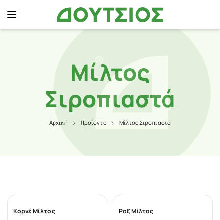
Μίλτος
Σιροπιαστά
Αρχική
Προϊόντα
Μίλτος Σιροπιαστά
Κορνέ Μίλτος
Ροξ Μίλτος