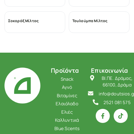
Σοκορόξ Μίλτος
Τουλούμπα Μίλτος
Προϊόντα
Επικοινωνία
ΒΙ.ΠΕ. Δράμας,
Snack
66100, Δράμα
Αγνό
info@doutsios.g
Βιταμίνες
2521 081 575
Ελαιόλαδο
Ελιές
Καλλυντικά
Blue Scents