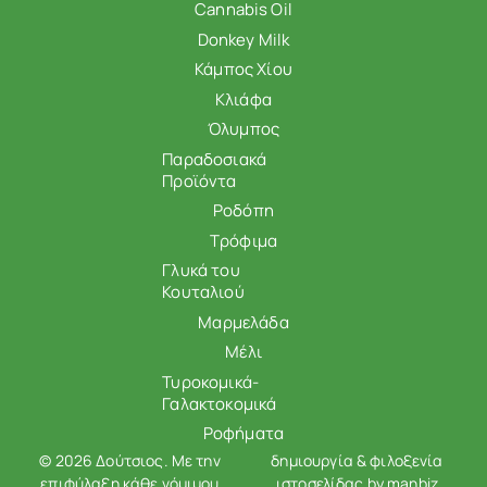
Cannabis Oil
Donkey Milk
Κάμπος Χίου
Κλιάφα
Όλυμπος
Παραδοσιακά
Προϊόντα
Ροδόπη
Τρόφιμα
Γλυκά του
Κουταλιού
Μαρμελάδα
Μέλι
Τυροκομικά-
Γαλακτοκομικά
Ροφήματα
© 2026 Δούτσιος. Με την
δημιουργία & φιλοξενία
επιφύλαξη κάθε νόμιμου
ιστοσελίδας by
manbiz