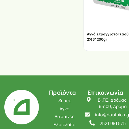
Αγνό Στραγγιστό Γιαού
2% 3*200gr
Προϊόντα
Επικοινωνία
ΒΙ.ΠΕ. Δράμας,
Snack
66100, Δράμα
Αγνό
info@doutsios.g
Βιταμίνες
2521 081 575
Ελαιόλαδο