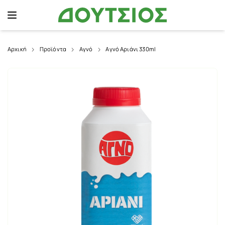
Αρχική
Προϊόντα
Αγνό
Αγνό Αριάνι 330ml