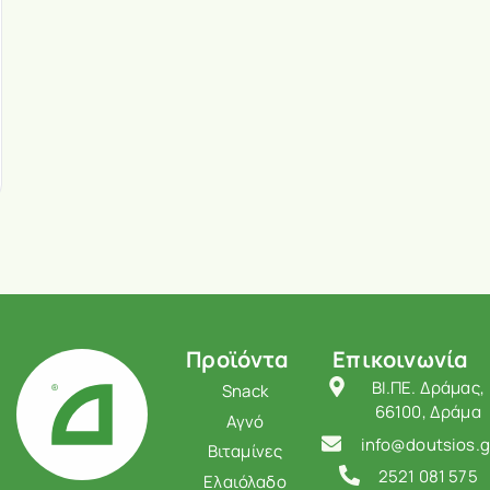
Προϊόντα
Επικοινωνία
ΒΙ.ΠΕ. Δράμας,
Snack
66100, Δράμα
Αγνό
info@doutsios.g
Βιταμίνες
2521 081 575
Ελαιόλαδο