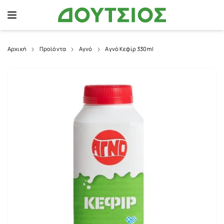
Αρχική
Προϊόντα
Αγνό
Αγνό Κεφίρ 330ml