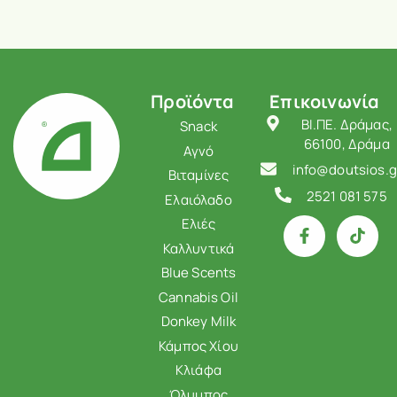
Προϊόντα
Επικοινωνία
ΒΙ.ΠΕ. Δράμας,
Snack
66100, Δράμα
Αγνό
info@doutsios.g
Βιταμίνες
2521 081 575
Ελαιόλαδο
Ελιές
Καλλυντικά
Blue Scents
Cannabis Oil
Donkey Milk
Κάμπος Χίου
Κλιάφα
Όλυμπος