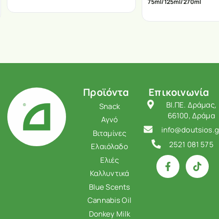
75ml/125ml/270ml
Προϊόντα
Επικοινωνία
ΒΙ.ΠΕ. Δράμας,
Snack
66100, Δράμα
Αγνό
info@doutsios.g
Βιταμίνες
2521 081 575
Ελαιόλαδο
Ελιές
Καλλυντικά
Blue Scents
Cannabis Oil
Donkey Milk