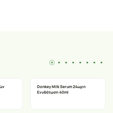
ιών
Donkey Milk Serum 24ωρη
Ενυδάτωση 40ml