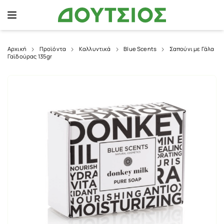
Αρχική
Προϊόντα
Καλλυντικά
Blue Scents
Σαπούνι με Γάλα
Γαϊδούρας 135gr