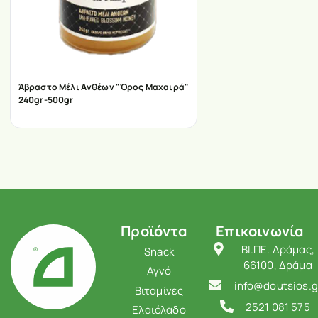
Άβραστο Μέλι Ανθέων "Όρος Μαχαιρά"
240gr-500gr
Προϊόντα
Επικοινωνία
ΒΙ.ΠΕ. Δράμας,
Snack
66100, Δράμα
Αγνό
info@doutsios.g
Βιταμίνες
2521 081 575
Ελαιόλαδο