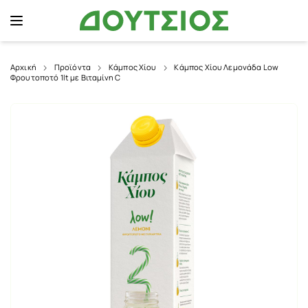
Αρχική
Προϊόντα
Κάμπος Χίου
Κάμπος Χίου Λεμονάδα Low
Φρουτοποτό 1lt με Βιταμίνη C