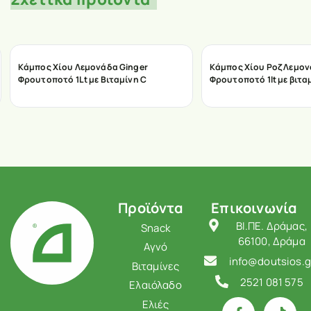
Κάμπος Χίου Λεμονάδα Ginger
Κάμπος Χίου Ροζ Λεμο
Φρουτοποτό 1Lt με Βιταμίνη C
Φρουτοποτό 1lt με βιτα
Προϊόντα
Επικοινωνία
ΒΙ.ΠΕ. Δράμας,
Snack
66100, Δράμα
Αγνό
info@doutsios.g
Βιταμίνες
2521 081 575
Ελαιόλαδο
Ελιές