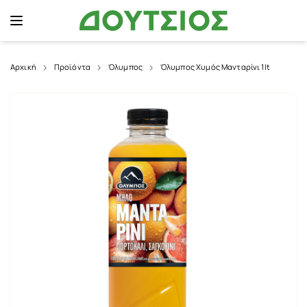
Αρχική
Προϊόντα
Όλυμπος
Όλυμπος Χυμός Μανταρίνι 1lt