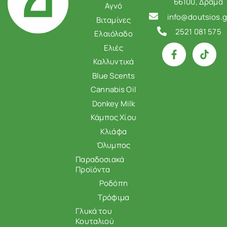
66100, Δράμα
Αγνό
info@doutsios.g
Βιταμίνες
2521 081 575
Ελαιόλαδο
Ελιές
Καλλυντικά
Blue Scents
Cannabis Oil
Donkey Milk
Κάμπος Χίου
Κλιάφα
Όλυμπος
Παραδοσιακά
Προϊόντα
Ροδόπη
Τρόφιμα
Γλυκά του
Κουταλιού