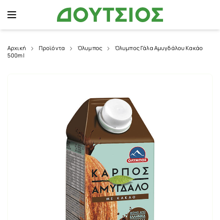
Αρχική
Προϊόντα
Όλυμπος
Όλυμπος Γάλα Αμυγδάλου Κακάο
500ml