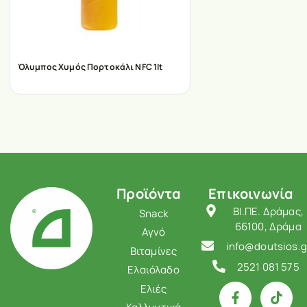
Όλυμπος Χυμός Πορτοκάλι NFC 1lt
Προϊόντα
Επικοινωνία
ΒΙ.ΠΕ. Δράμας,
Snack
66100, Δράμα
Αγνό
info@doutsios.g
Βιταμίνες
2521 081 575
Ελαιόλαδο
Ελιές