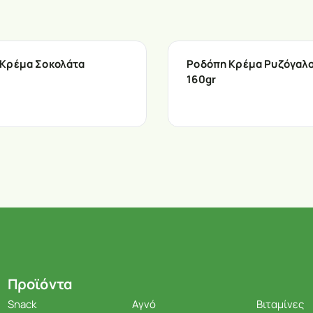
Κρέμα Σοκολάτα
Ροδόπη Κρέμα Ρυζόγαλ
160gr
Προϊόντα
Snack
Αγνό
Βιταμίνες