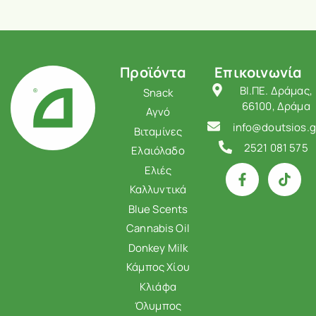
Προϊόντα
Επικοινωνία
ΒΙ.ΠΕ. Δράμας,
Snack
66100, Δράμα
Αγνό
info@doutsios.g
Βιταμίνες
2521 081 575
Ελαιόλαδο
Ελιές
Καλλυντικά
Blue Scents
Cannabis Oil
Donkey Milk
Κάμπος Χίου
Κλιάφα
Όλυμπος