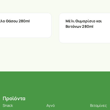
λο Θάσου 280ml
Μέλι Θυμαρίσιο και
Βοτάνων 280ml
Προϊόντα
Snack
Αγνό
Βιταμίνες