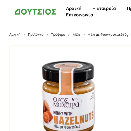
Αρχική
Η Εταιρεία
Π
Επικοινωνία
Αρχική
Προϊόντα
Τρόφιμα
Μέλι
Μέλι με Φουντούκια 240gr