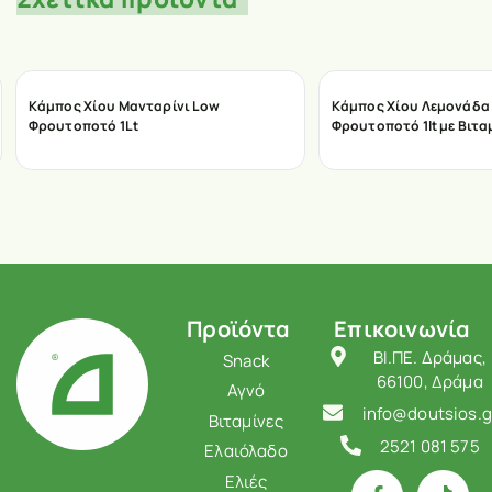
Κάμπος Χίου Μανταρίνι Low
Κάμπος Χίου Λεμονάδα 
Φρουτοποτό 1Lt
Φρουτοποτό 1lt με Βιτα
Προϊόντα
Επικοινωνία
ΒΙ.ΠΕ. Δράμας,
Snack
66100, Δράμα
Αγνό
info@doutsios.g
Βιταμίνες
2521 081 575
Ελαιόλαδο
Ελιές