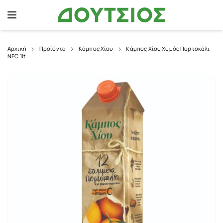
Αρχική
Προϊόντα
Κάμπος Χίου
Κάμπος Χίου Χυμός Πορτοκάλι
NFC 1lt