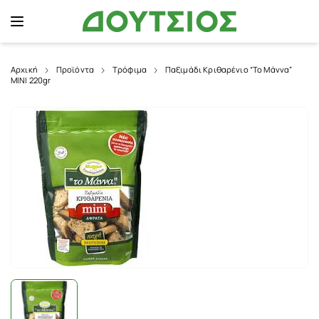
Αρχική
Προϊόντα
Τρόφιμα
Παξιμάδι Κριθαρένιο “Το Μάννα”
ΜΙΝΙ 220gr