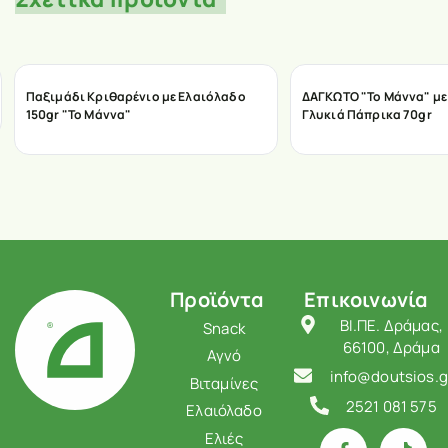
Παξιμάδι Κριθαρένιο με Ελαιόλαδο
ΔΑΓΚΩΤΟ "Το Μάννα" με
150gr "Το Μάννα"
Γλυκιά Πάπρικα 70gr
Προϊόντα
Επικοινωνία
ΒΙ.ΠΕ. Δράμας,
Snack
66100, Δράμα
Αγνό
info@doutsios.g
Βιταμίνες
2521 081 575
Ελαιόλαδο
Ελιές